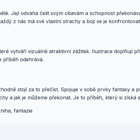
spělé. Její odvaha čelit svým obavám a schopnost překonávat
 každý z nás má své vlastní strachy a bojí se je konfrontovat
ré vytváří vizuálně atraktivní zážitek. Ilustrace doplňují p
se příběh odehrává.
ozhodně stojí za to přečíst. Spojuje v sobě prvky fantasy a
chy a jak je můžeme překonat. Je to příběh, který si získá 
niha, fantazie