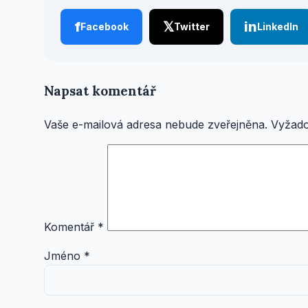
f
𝕏
in
Facebook
Twitter
LinkedIn
Napsat komentář
Vaše e-mailová adresa nebude zveřejněna.
Vyžado
Komentář
*
Jméno
*