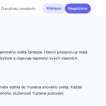
Čtenářský deník
Info
Přihlásit
Registrace
ajemného světa fantazie. Hlavní postavou je malá
ytosti a objevuje tajemství svých vlastních
tenáře vtáhla do Yumiina snového světa. Každá
í mnoho zložeností Yumiina putování.