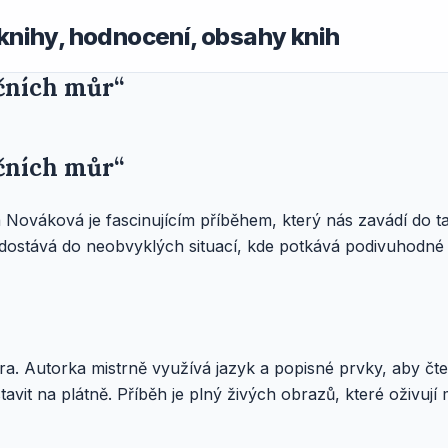
knihy, hodnocení, obsahy knih
čních můr“
čních můr“
 Nováková je fascinujícím příběhem, který nás zavádí do t
 dostává do neobvyklých situací, kde potkává podivuhodné b
sféra. Autorka mistrně využívá jazyk a popisné prvky, aby č
stavit na plátně. Příběh je plný živých obrazů, které oživuj