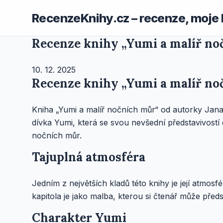
RecenzeKnihy.cz – recenze, moje 
Recenze knihy „Yumi a malíř no
10. 12. 2025
Recenze knihy „Yumi a malíř no
Kniha „Yumi a malíř nočních můr“ od autorky Jana
dívka Yumi, která se svou nevšední představivostí
nočních můr.
Tajuplná atmosféra
Jedním z největších kladů této knihy je její atmo
kapitola je jako malba, kterou si čtenář může před
Charakter Yumi