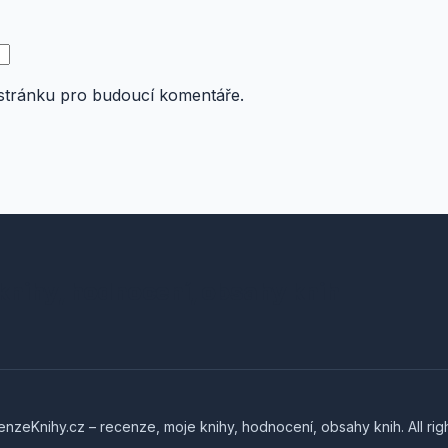
 stránku pro budoucí komentáře.
knihy, hodnocení, obsahy knih
zeKnihy.cz – recenze, moje knihy, hodnocení, obsahy knih. All rig