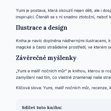
Yumi je postava, která okouzlí nejen děti, ale i do
inspirující. Čtenáři se s ní snadno ztotožní, neboť
Ilustrace a design
Kniha je navíc doplněna nádhernými ilustracemi, kte
magické a často strašidelné prostředí, ve kterém 
Závěrečné myšlenky
„Yumi a malíř nočních můr“ je knihou, kterou si r
zamyšlení nad tím, co vlastně znamenají naše stra
Klíčová slova: Yumi, malíř nočních můr, recenze, k
Sdílet tuto knihu: