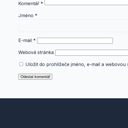
Komentář
*
Jméno
*
E-mail
*
Webová stránka
Uložit do prohlížeče jméno, e-mail a webovou
RecenzeKnihy.cz – recenze, moje 