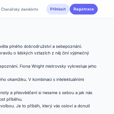
Čtenářský deník
Info
Přihlásit
Registrace
o světa plného dobrodružství a sebepoznání.
ravdu o lidských vztazích z něj činí výjimečný
epoznání. Fiona Wright mistrovsky vykresluje jeho
ždého okamžiku. V kombinaci s intelektuálními
odnoty a přesvědčení si neseme s sebou a jak nás
ost příběhu.
 volbou. Je to příběh, který vás osloví a donutí