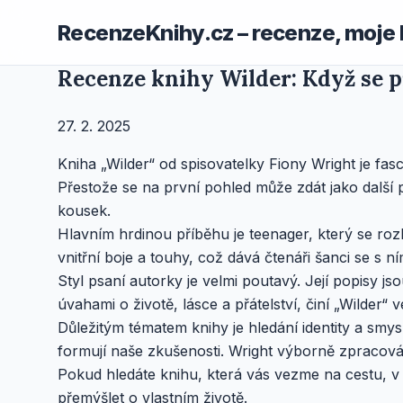
RecenzeKnihy.cz – recenze, moje 
Recenze knihy Wilder: Když se 
27. 2. 2025
Kniha „Wilder“ od spisovatelky Fiony Wright je fas
Přestože se na první pohled může zdát jako další 
kousek.
Hlavním hrdinou příběhu je teenager, který se roz
vnitřní boje a touhy, což dává čtenáři šanci se s ní
Styl psaní autorky je velmi poutavý. Její popisy js
úvahami o životě, lásce a přátelství, činí „Wilder“ v
Důležitým tématem knihy je hledání identity a smy
formují naše zkušenosti. Wright výborně zpracováv
Pokud hledáte knihu, která vás vezme na cestu, v ní
přemýšlet o vlastním životě.