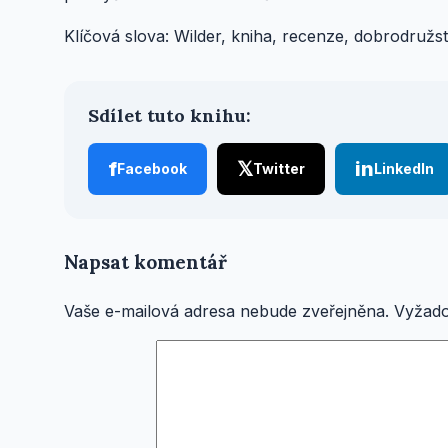
Klíčová slova: Wilder, kniha, recenze, dobrodružstv
Sdílet tuto knihu:
f
𝕏
in
Facebook
Twitter
LinkedIn
Napsat komentář
Vaše e-mailová adresa nebude zveřejněna.
Vyžado