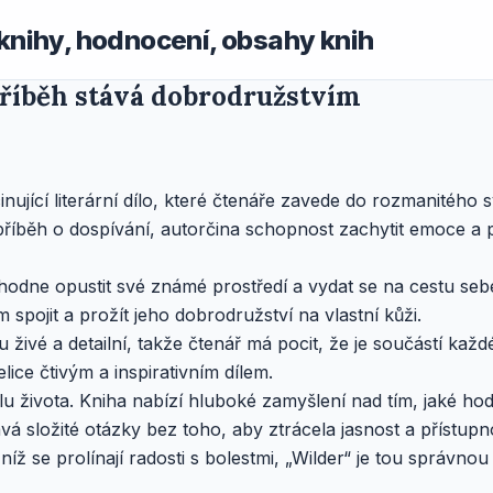
knihy, hodnocení, obsahy knih
příběh stává dobrodružstvím
cinující literární dílo, které čtenáře zavede do rozmanitéh
příběh o dospívání, autorčina schopnost zachytit emoce a p
hodne opustit své známé prostředí a vydat se na cestu seb
m spojit a prožít jeho dobrodružství na vlastní kůži.
ou živé a detailní, takže čtenář má pocit, že je součástí ka
elice čtivým a inspirativním dílem.
slu života. Kniha nabízí hluboké zamyšlení nad tím, jaké h
á složité otázky bez toho, aby ztrácela jasnost a přístupn
ž se prolínají radosti s bolestmi, „Wilder“ je tou správnou