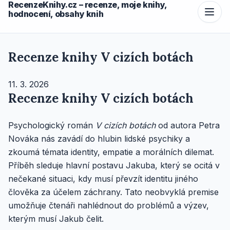
RecenzeKnihy.cz – recenze, moje knihy,
hodnocení, obsahy knih
Recenze knihy V cizích botách
11. 3. 2026
Recenze knihy V cizích botách
Psychologický román
V cizích botách
od autora Petra
Nováka nás zavádí do hlubin lidské psychiky a
zkoumá témata identity, empatie a morálních dilemat.
Příběh sleduje hlavní postavu Jakuba, který se ocitá v
nečekané situaci, kdy musí převzít identitu jiného
člověka za účelem záchrany. Tato neobvyklá premise
umožňuje čtenáři nahlédnout do problémů a výzev,
kterým musí Jakub čelit.