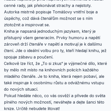
cenné rady, jak překonávat strachy a nejistoty.
Autorka mistrně popisuje Tomášovy vnitřní boje a
úspěchy, což dává čtenářům možnost se s ním
ztotožnit a inspirovat se.
Kniha je napsaná jednoduchým jazykem, který je
přístupný všem generacím. Prvky humoru a napětí
zároveň drží čtenáře v napětí a motivují je k dalšímu
čtení. Jde o ideální volbu pro ty, kteří hledají knihu, jež
spojuje zábavu a poučení.
Celkově lze říct, že „To si zkus“ je výjimečné dílo, které
by mělo mít místo na knihovních policích každého
mladého čtenáře. Je to kniha, která nejen pobaví, ale
také inspiruje k osobnímu růstu a odvážnému vstupu
do nových situací.
Pokud hledáte něco, co vás osvěží a přivede do světa
plného nových možností, neváhejte a dejte šanci této
knize. Určitě nebudete litovat!