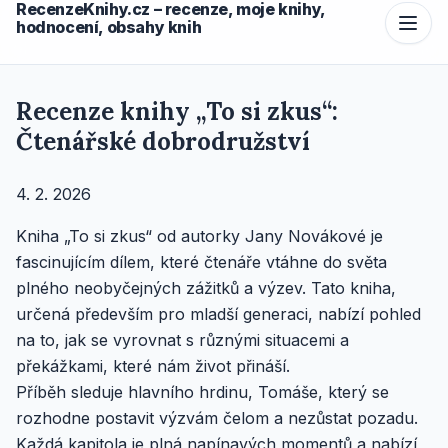
RecenzeKnihy.cz – recenze, moje knihy,
hodnocení, obsahy knih
Recenze knihy „To si zkus“:
Čtenářské dobrodružství
4. 2. 2026
Kniha „To si zkus“ od autorky Jany Novákové je
fascinujícím dílem, které čtenáře vtáhne do světa
plného neobyčejných zážitků a výzev. Tato kniha,
určená především pro mladší generaci, nabízí pohled
na to, jak se vyrovnat s různými situacemi a
překážkami, které nám život přináší.
Příběh sleduje hlavního hrdinu, Tomáše, který se
rozhodne postavit výzvám čelom a nezůstat pozadu.
Každá kapitola je plná napínavých momentů a nabízí