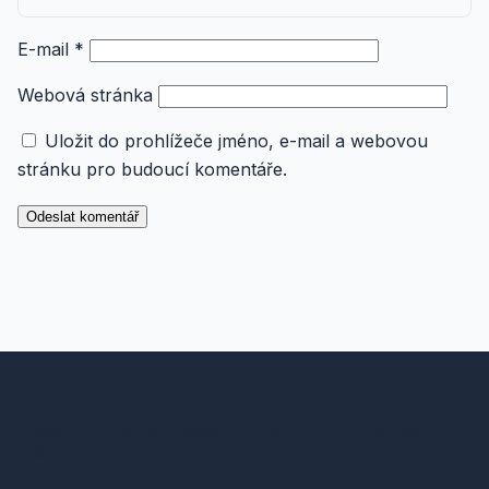
E-mail
*
Webová stránka
Uložit do prohlížeče jméno, e-mail a webovou
stránku pro budoucí komentáře.
RecenzeKnihy.cz – recenze, moje knihy, hodnocení,
obsahy knih