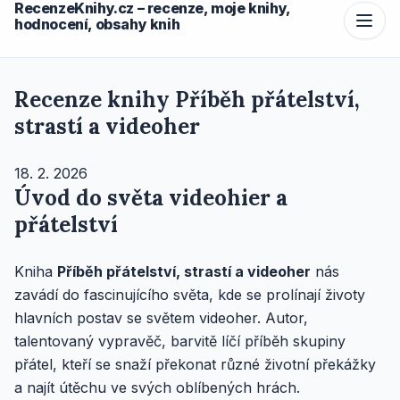
RecenzeKnihy.cz – recenze, moje knihy,
hodnocení, obsahy knih
Recenze knihy Příběh přátelství,
strastí a videoher
18. 2. 2026
Úvod do světa videohier a
přátelství
Kniha
Příběh přátelství, strastí a videoher
nás
zavádí do fascinujícího světa, kde se prolínají životy
hlavních postav se světem videoher. Autor,
talentovaný vypravěč, barvitě líčí příběh skupiny
přátel, kteří se snaží překonat různé životní překážky
a najít útěchu ve svých oblíbených hrách.