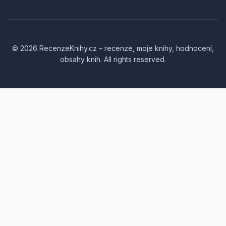
© 2026 RecenzeKnihy.cz – recenze, moje knihy, hodnocení,
obsahy knih. All rights reserved.