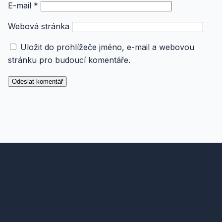
E-mail
*
Webová stránka
Uložit do prohlížeče jméno, e-mail a webovou
stránku pro budoucí komentáře.
RecenzeKnihy.cz – recenze, moje knihy, hodnocení,
obsahy knih