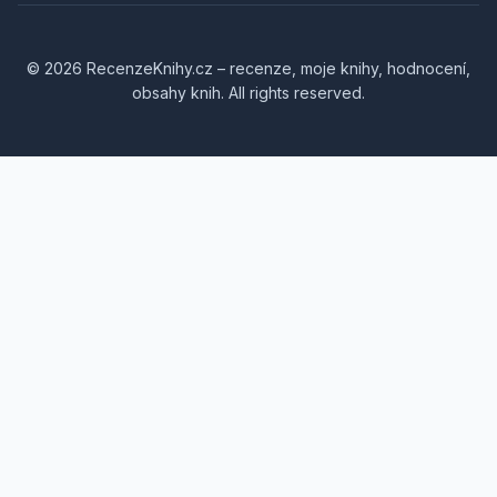
© 2026 RecenzeKnihy.cz – recenze, moje knihy, hodnocení,
obsahy knih. All rights reserved.