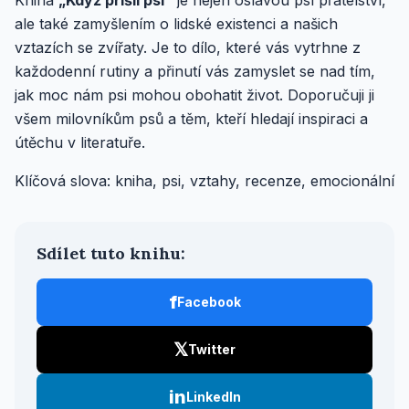
Kniha
„Když přišli psi“
je nejen oslavou psí přátelství,
ale také zamyšlením o lidské existenci a našich
vztazích se zvířaty. Je to dílo, které vás vytrhne z
každodenní rutiny a přinutí vás zamyslet se nad tím,
jak moc nám psi mohou obohatit život. Doporučuji ji
všem milovníkům psů a těm, kteří hledají inspiraci a
útěchu v literatuře.
Klíčová slova: kniha, psi, vztahy, recenze, emocionální
Sdílet tuto knihu:
f
Facebook
𝕏
Twitter
in
LinkedIn