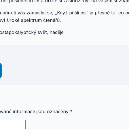
 děl posledních let a určitě si zaslouží být na vašem seznam
 přinutí vás zamyslet se, „Když přišli psi“ je přesně to, co 
loví široké spektrum čtenářů.
 postapokalyptický svět, naděje
vané informace jsou označeny
*