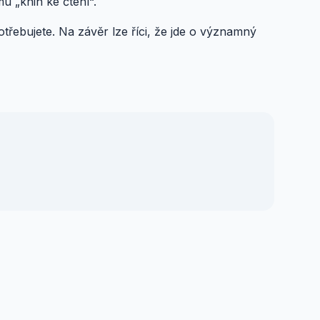
u „knih ke čtení“.
potřebujete. Na závěr lze říci, že jde o významný