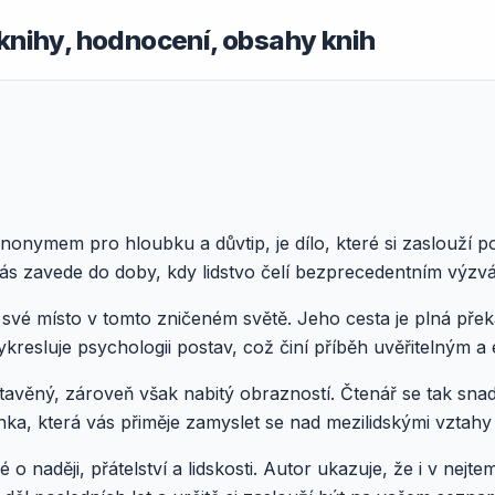
knihy, hodnocení, obsahy knih
synonymem pro hloubku a důvtip, je dílo, které si zaslouží 
ás zavede do doby, kdy lidstvo čelí bezprecedentním výzv
t své místo v tomto zničeném světě. Jeho cesta je plná př
ykresluje psychologii postav, což činí příběh uvěřitelným a
stavěný, zároveň však nabitý obrazností. Čtenář se tak sn
tránka, která vás přiměje zamyslet se nad mezilidskými vztahy
é o naději, přátelství a lidskosti. Autor ukazuje, že i v nejtem