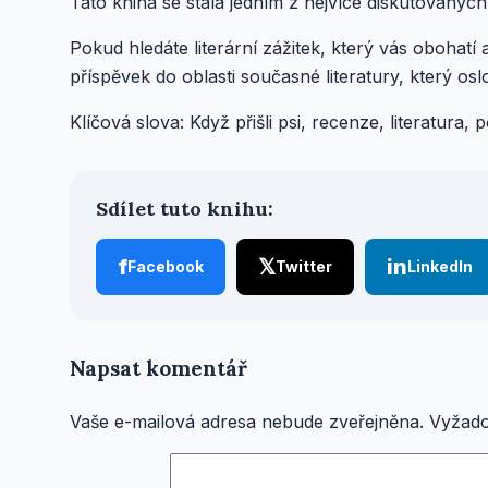
Tato kniha se stala jedním z nejvíce diskutovaných
Pokud hledáte literární zážitek, který vás obohatí a
příspěvek do oblasti současné literatury, který os
Klíčová slova: Když přišli psi, recenze, literatura,
Sdílet tuto knihu:
f
𝕏
in
Facebook
Twitter
LinkedIn
Napsat komentář
Vaše e-mailová adresa nebude zveřejněna.
Vyžado