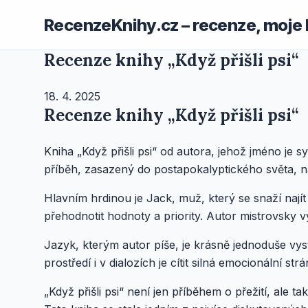
RecenzeKnihy.cz – recenze, moje 
Recenze knihy „Když přišli psi“
18. 4. 2025
Recenze knihy „Když přišli psi“
Kniha „Když přišli psi“ od autora, jehož jméno je 
příběh, zasazený do postapokalyptického světa, n
Hlavním hrdinou je Jack, muž, který se snaží nají
přehodnotit hodnoty a priority. Autor mistrovsky v
Jazyk, kterým autor píše, je krásně jednoduše vy
prostředí i v dialozích je cítit silná emocionální s
„Když přišli psi“ není jen příběhem o přežití, ale tak