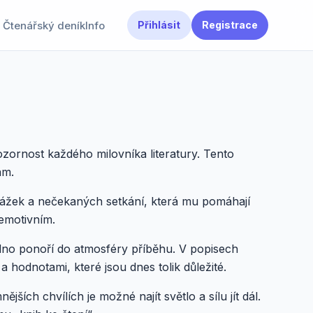
Čtenářský deník
Info
Přihlásit
Registrace
pozornost každého milovníka literatury. Tento
ám.
ekážek a nečekaných setkání, která mu pomáhají
 emotivním.
adno ponoří do atmosféry příběhu. V popisech
 a hodnotami, které jsou dnes tolik důležité.
nějších chvílích je možné najít světlo a sílu jít dál.