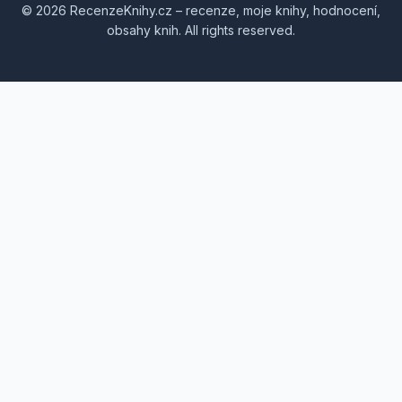
© 2026 RecenzeKnihy.cz – recenze, moje knihy, hodnocení,
obsahy knih. All rights reserved.