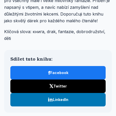
pro všechny malé i velké milovníky fantazie. Příběh je
napsaný s vtipem, a navíc nabízí zamyšlení nad
důležitými životními lekcemi. Doporučuji tuto knihu
jako skvělý dárek pro každého malého čtenáře!
Klíčová slova: книга, drak, fantazie, dobrodružství,
děti
Sdílet tuto knihu:
f
Facebook
𝕏
Twitter
in
LinkedIn