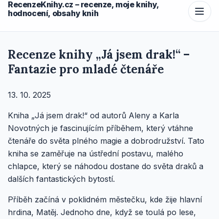
RecenzeKnihy.cz – recenze, moje knihy,
hodnocení, obsahy knih
Recenze knihy „Já jsem drak!“ –
Fantazie pro mladé čtenáře
13. 10. 2025
Kniha „Já jsem drak!“ od autorů Aleny a Karla
Novotných je fascinujícím příběhem, který vtáhne
čtenáře do světa plného magie a dobrodružství. Tato
kniha se zaměřuje na ústřední postavu, malého
chlapce, který se náhodou dostane do světa draků a
dalších fantastických bytostí.
Příběh začíná v poklidném městečku, kde žije hlavní
hrdina, Matěj. Jednoho dne, když se toulá po lese,