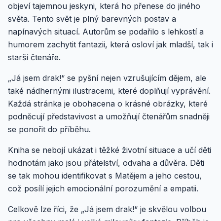
objeví tajemnou jeskyni, která ho přenese do jiného
světa. Tento svět je plný barevných postav a
napínavých situací. Autorům se podařilo s lehkostí a
humorem zachytit fantazii, která osloví jak mladší, tak i
starší čtenáře.
„Já jsem drak!“ se pyšní nejen vzrušujícím dějem, ale
také nádhernými ilustracemi, které doplňují vyprávění.
Každá stránka je obohacena o krásné obrázky, které
podněcují představivost a umožňují čtenářům snadněji
se ponořit do příběhu.
Kniha se nebojí ukázat i těžké životní situace a učí děti
hodnotám jako jsou přátelství, odvaha a důvěra. Děti
se tak mohou identifikovat s Matějem a jeho cestou,
což posílí jejich emocionální porozumění a empatii.
Celkově lze říci, že „Já jsem drak!“ je skvělou volbou