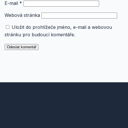
E-mail
*
Webová stránka
Uložit do prohlížeče jméno, e-mail a webovou
stránku pro budoucí komentáře.
RecenzeKnihy.cz – recenze, moje knihy, hodnocení,
obsahy knih