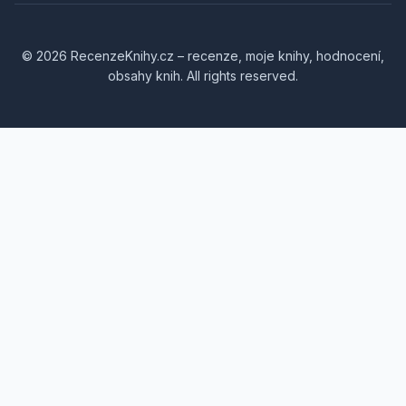
© 2026 RecenzeKnihy.cz – recenze, moje knihy, hodnocení,
obsahy knih. All rights reserved.