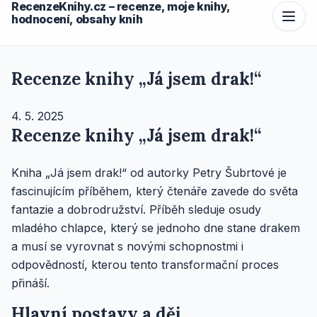
RecenzeKnihy.cz – recenze, moje knihy,
hodnocení, obsahy knih
Recenze knihy „Já jsem drak!“
4. 5. 2025
Recenze knihy „Já jsem drak!“
Kniha „Já jsem drak!“ od autorky Petry Šubrtové je
fascinujícím příběhem, který čtenáře zavede do světa
fantazie a dobrodružství. Příběh sleduje osudy
mladého chlapce, který se jednoho dne stane drakem
a musí se vyrovnat s novými schopnostmi i
odpovědností, kterou tento transformační proces
přináší.
Hlavní postavy a děj