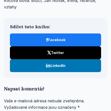
Klíčová slova: Blízcí, Jan Novák, kniha, recenze,
vztahy
Sdílet tuto knihu:
f
Facebook
𝕏
Twitter
in
LinkedIn
Napsat komentář
Vaše e-mailová adresa nebude zveřejněna.
Vyžadované informace jsou označeny
*