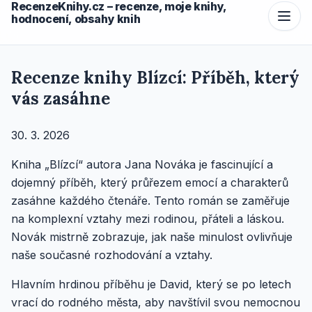
RecenzeKnihy.cz – recenze, moje knihy,
hodnocení, obsahy knih
Recenze knihy Blízcí: Příběh, který
vás zasáhne
30. 3. 2026
Kniha „Blízcí“ autora Jana Nováka je fascinující a
dojemný příběh, který průřezem emocí a charakterů
zasáhne každého čtenáře. Tento román se zaměřuje
na komplexní vztahy mezi rodinou, přáteli a láskou.
Novák mistrně zobrazuje, jak naše minulost ovlivňuje
naše současné rozhodování a vztahy.
Hlavním hrdinou příběhu je David, který se po letech
vrací do rodného města, aby navštívil svou nemocnou