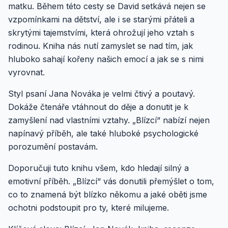
matku. Během této cesty se David setkává nejen se
vzpomínkami na dětství, ale i se starými přáteli a
skrytými tajemstvími, která ohrožují jeho vztah s
rodinou. Kniha nás nutí zamyslet se nad tím, jak
hluboko sahají kořeny našich emocí a jak se s nimi
vyrovnat.
Styl psaní Jana Nováka je velmi čtivý a poutavý.
Dokáže čtenáře vtáhnout do děje a donutit je k
zamyšlení nad vlastními vztahy. „Blízcí“ nabízí nejen
napínavý příběh, ale také hluboké psychologické
porozumění postavám.
Doporučuji tuto knihu všem, kdo hledají silný a
emotivní příběh. „Blízcí“ vás donutili přemýšlet o tom,
co to znamená být blízko někomu a jaké oběti jsme
ochotni podstoupit pro ty, které milujeme.