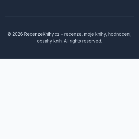
© 2026 RecenzeKnihy.cz – recenze, moje knihy, hodnocení,
obsahy knih. All rights reserved.