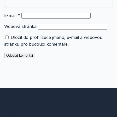
E-mail
*
Webová stránka
Uložit do prohlížeče jméno, e-mail a webovou
stránku pro budoucí komentáře.
RecenzeKnihy.cz – recenze, moje knihy, hodnocení,
obsahy knih