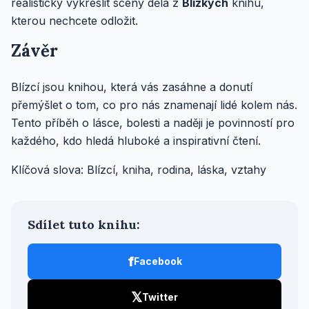
realisticky vykreslit scény dělá z
Blízkých
knihu,
kterou nechcete odložit.
Závěr
Blízcí jsou knihou, která vás zasáhne a donutí
přemýšlet o tom, co pro nás znamenají lidé kolem nás.
Tento příběh o lásce, bolesti a naději je povinností pro
každého, kdo hledá hluboké a inspirativní čtení.
Klíčová slova: Blízcí, kniha, rodina, láska, vztahy
Sdílet tuto knihu:
f
Facebook
𝕏
Twitter