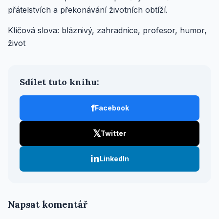
přátelstvích a překonávání životních obtíží.
Klíčová slova: bláznivý, zahradnice, profesor, humor,
život
Sdílet tuto knihu:
f
Facebook
𝕏
Twitter
in
LinkedIn
Napsat komentář