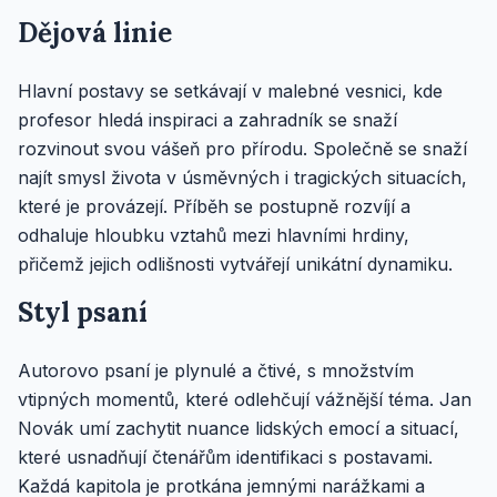
Dějová linie
Hlavní postavy se setkávají v malebné vesnici, kde
profesor hledá inspiraci a zahradník se snaží
rozvinout svou vášeň pro přírodu. Společně se snaží
najít smysl života v úsměvných i tragických situacích,
které je provázejí. Příběh se postupně rozvíjí a
odhaluje hloubku vztahů mezi hlavními hrdiny,
přičemž jejich odlišnosti vytvářejí unikátní dynamiku.
Styl psaní
Autorovo psaní je plynulé a čtivé, s množstvím
vtipných momentů, které odlehčují vážnější téma. Jan
Novák umí zachytit nuance lidských emocí a situací,
které usnadňují čtenářům identifikaci s postavami.
Každá kapitola je protkána jemnými narážkami a