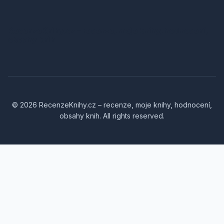
RecenzeKnihy.cz – recenze, moje knihy, hodnocení,
obsahy knih
© 2026 RecenzeKnihy.cz – recenze, moje knihy, hodnocení,
obsahy knih. All rights reserved.