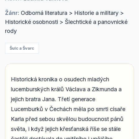
Žánr:
Odborná literatura > Historie a military >
Historické osobnosti > Šlechtické a panovnické
rody
Šulc a Švarc
Historická kronika o osudech mladých
lucemburských králů Václava a Zikmunda a
jejich bratra Jana. Třetí generace
Lucemburků v Čechách měla po smrti císaře
Karla před sebou skvělou budoucnost pánů
světa, i když jejich křesťanská říše se stále
častěji dostávala do vnitřního i vnějšího