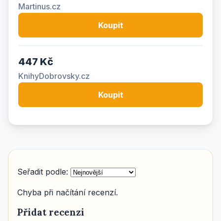
Martinus.cz
Koupit
447 Kč
KnihyDobrovsky.cz
Koupit
Seřadit podle:
Chyba při načítání recenzí.
Přidat recenzi