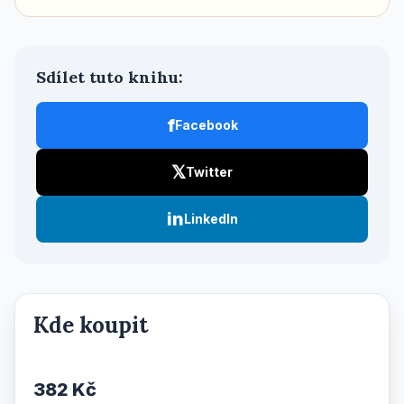
Sdílet tuto knihu:
f
Facebook
𝕏
Twitter
in
LinkedIn
Kde koupit
382 Kč