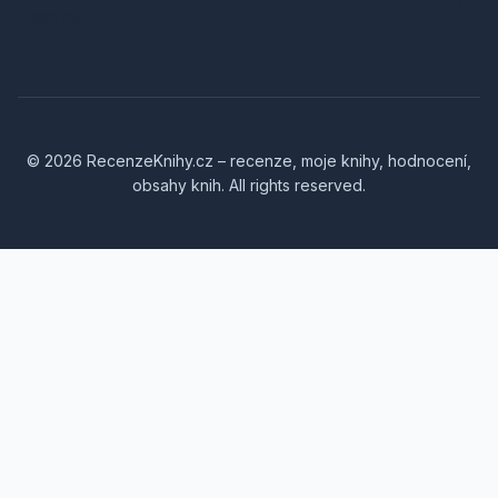
obsahy knih
© 2026 RecenzeKnihy.cz – recenze, moje knihy, hodnocení,
obsahy knih. All rights reserved.