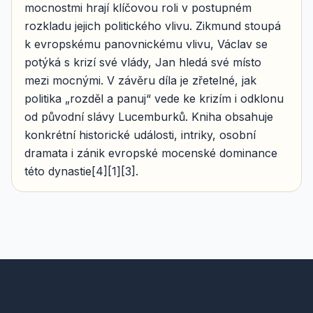
mocnostmi hrají klíčovou roli v postupném
rozkladu jejich politického vlivu. Zikmund stoupá
k evropskému panovnickému vlivu, Václav se
potýká s krizí své vlády, Jan hledá své místo
mezi mocnými. V závěru díla je zřetelné, jak
politika „rozděl a panuj“ vede ke krizím i odklonu
od původní slávy Lucemburků. Kniha obsahuje
konkrétní historické události, intriky, osobní
dramata i zánik evropské mocenské dominance
této dynastie[4][1][3].
RecenzeKnihy.cz – recenze, moje knihy, hodnocení,