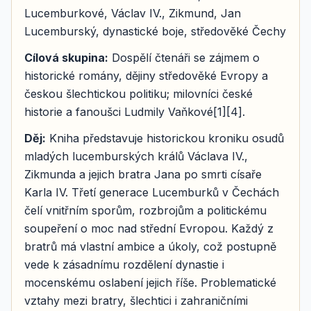
Lucemburkové, Václav IV., Zikmund, Jan
Lucemburský, dynastické boje, středověké Čechy
Cílová skupina:
Dospělí čtenáři se zájmem o
historické romány, dějiny středověké Evropy a
českou šlechtickou politiku; milovníci české
historie a fanoušci Ludmily Vaňkové[1][4].
Děj:
Kniha představuje historickou kroniku osudů
mladých lucemburských králů Václava IV.,
Zikmunda a jejich bratra Jana po smrti císaře
Karla IV. Třetí generace Lucemburků v Čechách
čelí vnitřním sporům, rozbrojům a politickému
soupeření o moc nad střední Evropou. Každý z
bratrů má vlastní ambice a úkoly, což postupně
vede k zásadnímu rozdělení dynastie i
mocenskému oslabení jejich říše. Problematické
vztahy mezi bratry, šlechtici i zahraničními