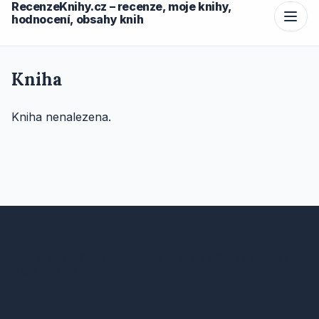
RecenzeKnihy.cz – recenze, moje knihy,
hodnocení, obsahy knih
Kniha
Kniha nenalezena.
RecenzeKnihy.cz – recenze, moje knihy, hodnocení,
obsahy knih