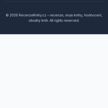
© 2026 RecenzeKnihy.cz – recenze, moje knihy, hodnocení,
obsahy knih. All rights reserved.