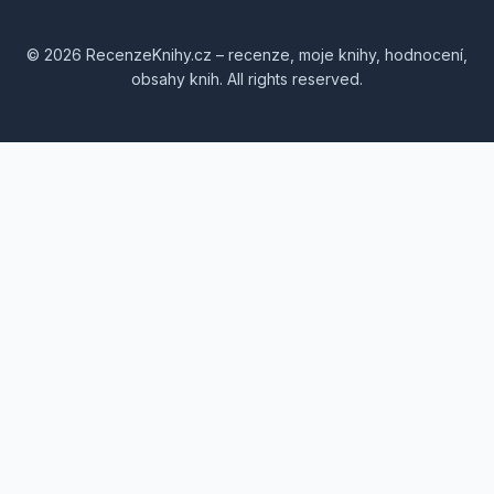
© 2026 RecenzeKnihy.cz – recenze, moje knihy, hodnocení,
obsahy knih. All rights reserved.