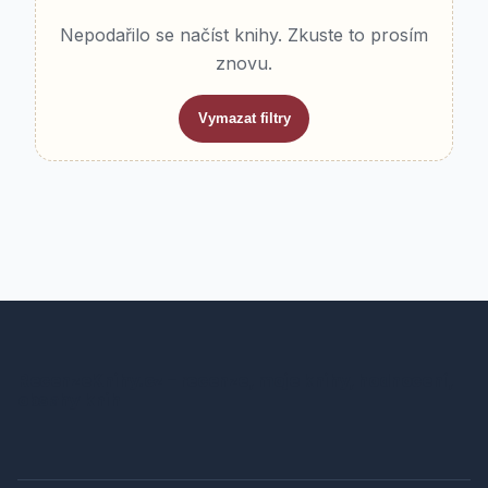
Nepodařilo se načíst knihy. Zkuste to prosím
znovu.
Vymazat filtry
RecenzeKnihy.cz – recenze, moje knihy, hodnocení,
obsahy knih